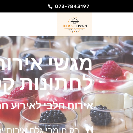
073-7843197
מגשי אירוח
לחתונות קט
אירוח חלבי לאירוע חת
רק חומרי גלם איכותיי
