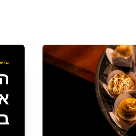
מגשי
הז
אי
בק