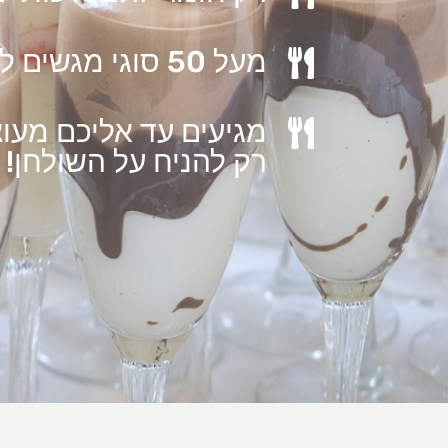
מעל 50 סוגי מגשים לכל אירוע

מגיעים עד אליכם מעוצ

רק להניח על השולחן!