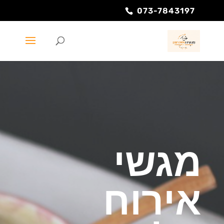
073-7843197
מגשי
אירוח