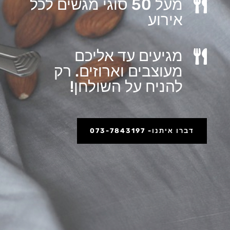
מעל 50 סוגי מגשים לכל

אירוע
מגיעים עד אליכם

מעוצבים וארוזים. רק
להניח על השולחן!
דברו איתנו- 073-7843197