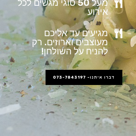
מעל 50 סוגי מגשים לכל

אירוע
מגיעים עד אליכם

מעוצבים וארוזים. רק
להניח על השולחן!
דברו איתנו- 073-7843197